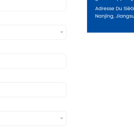
Adresse Du SièG
Nanjing, Jiangs