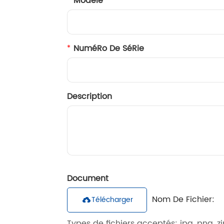
Modèle
NuméRo De SéRie
Description
Document
Nom De Fichier:
Télécharger

Types de fichiers acceptés: jpg, png, 