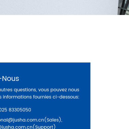
-Nous
autres questions, vous pouvez nous
s informations fournies ci-dessous:
025 83305050
ional@jusha.com.cn(Sales),
@jusha.com.cn(Support)