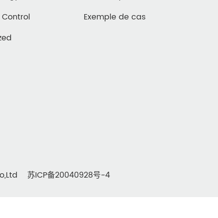
 Control
Exemple de cas
zed
o,Ltd
苏ICP备20040928号-4